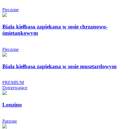
Pieczone
Biała kiełbasa zapiekana w sosie chrzanowo-
śmietankowym
Pieczone
Biała kiełbasa zapiekana w sosie musztardowym
PREMIUM
Dojrzewające
Lonzino
Parzone