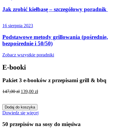
Jak zrobić kiełbasę – szczegółowy poradnik
16 sierpnia 2023
Podstawowe metody grillowania (pośrednie,
bezpośrednie i 50/50)
Zobacz wszystkie poradniki
E-booki
Pakiet 3 e-booków z przepisami grill & bbq
Pierwotna
Aktualna
147,00
zł
139,00
zł
cena
cena
wynosiła:
wynosi:
147,00 zł.
139,00 zł.
Dodaj do koszyka
Dowiedz się więcej
50 przepisów na sosy do mięsiwa