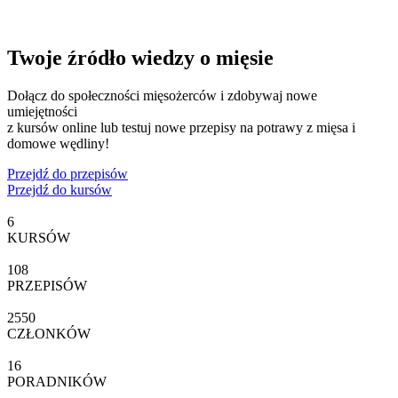
Twoje źródło wiedzy o mięsie
Dołącz do społeczności mięsożerców i zdobywaj nowe
umiejętności
z kursów online lub testuj nowe przepisy na potrawy z mięsa i
domowe wędliny!
Przejdź do przepisów
Przejdź do kursów
6
KURSÓW
108
PRZEPISÓW
2550
CZŁONKÓW
16
PORADNIKÓW