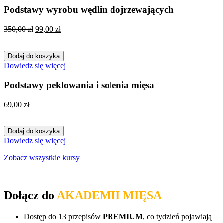
Podstawy wyrobu wędlin dojrzewających
Pierwotna
Aktualna
350,00
zł
99,00
zł
cena
cena
wynosiła:
wynosi:
350,00 zł.
99,00 zł.
Dodaj do koszyka
Dowiedz się więcej
Podstawy peklowania i solenia mięsa
69,00
zł
Dodaj do koszyka
Dowiedz się więcej
Zobacz wszystkie kursy
Dołącz do
AKADEMII MIĘSA
!
Dostęp do 13 przepisów
PREMIUM
, co tydzień pojawiają