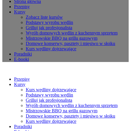
Strona główna
Przepisy
Kursy
Zobacz listę kursów
Podstawy wyrobu wędlin
Grilluj jak profesjonalista
Wyrób domowych wędlin z kuchennym sprzętem
Mistrzowskie BBQ na grillu gazowym
Domowe konserwy, pasztety i mięsiwo w słoiku
Kurs wędliny dojrzewające
Poradniki
E-booki
Przepisy
Kursy
Kurs wędliny dojrzewające
Podstawy wyrobu wędlin
Grilluj jak profesjonalista
Wyrób domowych wędlin z kuchennym sprzętem
Mistrzowskie BBQ na grillu gazowym
Domowe konserwy, pasztety i mięsiwo w słoiku
Kurs wędliny dojrzewające
Poradniki