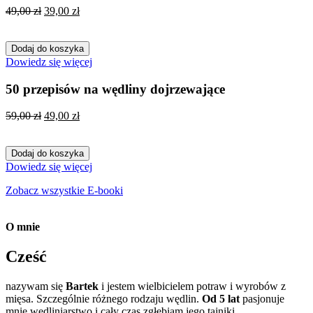
Pierwotna
Aktualna
49,00
zł
39,00
zł
cena
cena
wynosiła:
wynosi:
49,00 zł.
39,00 zł.
Dodaj do koszyka
Dowiedz się więcej
50 przepisów na wędliny dojrzewające
Pierwotna
Aktualna
59,00
zł
49,00
zł
cena
cena
wynosiła:
wynosi:
59,00 zł.
49,00 zł.
Dodaj do koszyka
Dowiedz się więcej
Zobacz wszystkie E-booki
O mnie
Cześć
nazywam się
Bartek
i jestem wielbicielem potraw i wyrobów z
mięsa. Szczególnie różnego rodzaju wędlin.
Od 5 lat
pasjonuje
mnie wędliniarstwo i cały czas zgłębiam jego tajniki.